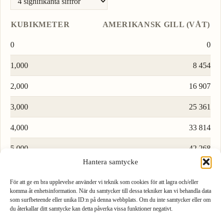
KUBIKMETER
AMERIKANSK GILL (VÅT)
0
0
1,000
8 454
2,000
16 907
3,000
25 361
4,000
33 814
5,000
42 268
Hantera samtycke
6,000
50 721
För att ge en bra upplevelse använder vi teknik som cookies för att lagra och/eller
7,000
59 175
komma åt enhetsinformation. När du samtycker till dessa tekniker kan vi behandla data
som surfbeteende eller unika ID:n på denna webbplats. Om du inte samtycker eller om
du återkallar ditt samtycke kan detta påverka vissa funktioner negativt.
8,000
67 628
1
2
3