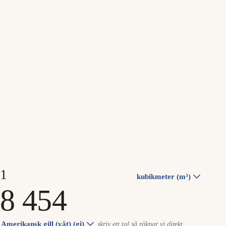
kubikmeter (m³)
Amerikansk gill (våt) (gi)
skriv ett tal så räknar vi direkt