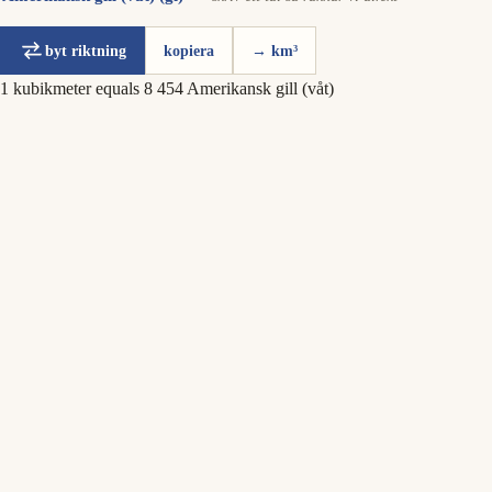
byt riktning
kopiera
→ km³
1 kubikmeter equals 8 454 Amerikansk gill (våt)