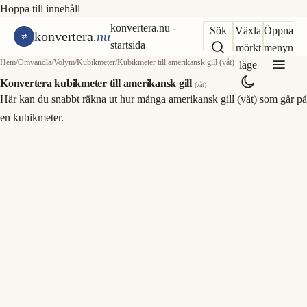
Hoppa till innehåll
konvertera.nu -
Sök
Växla
Öppna
konvertera
.nu
startsida
mörkt
menyn
Hem
/
Omvandla
/
Volym
/
Kubikmeter
/
Kubikmeter till amerikansk gill (våt)
läge
Konvertera kubikmeter till amerikansk gill
(våt)
Här kan du snabbt räkna ut hur många amerikansk gill (våt) som går på
en kubikmeter.