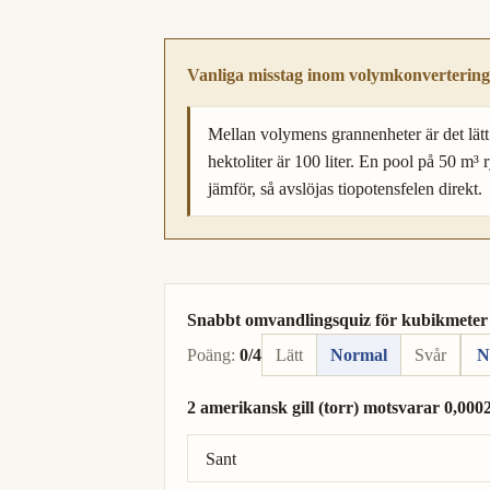
Vanliga misstag inom volymkonvertering
Mellan volymens grannenheter är det lätt 
hektoliter är 100 liter. En pool på 50 m³ r
jämför, så avslöjas tiopotensfelen direkt.
Snabbt omvandlingsquiz för kubikmeter ti
Poäng:
0/4
Lätt
Normal
Svår
N
2 amerikansk gill (torr) motsvarar 0,00
Rätt svar: 2 amerikansk gill (torr) = 0,0
Sant