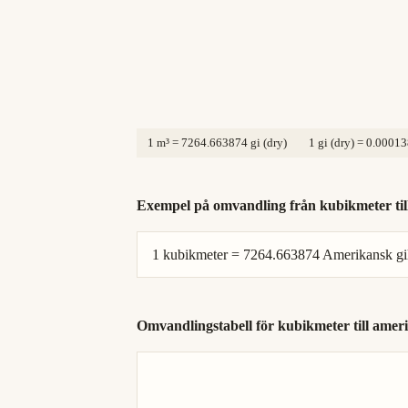
1 m³ = 7264.663874 gi (dry)
1 gi (dry) = 0.0001
Exempel på omvandling från kubikmeter till 
1 kubikmeter = 7264.663874 Amerikansk gill
Omvandlingstabell för kubikmeter till amerik