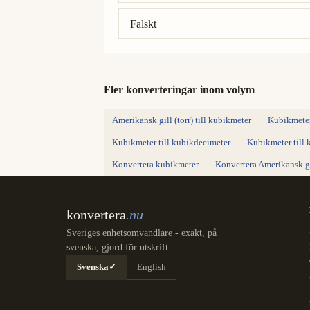
Falskt
Fler konverteringar inom volym
Amerikansk gill (torr) till kubikmeter
Kubikmeter 
Kubikmeter till kubikdecimeter
Kubikmeter till 
Konvertera kubikmeter
Konvertera Amerikansk gil
konvertera
.nu
Sveriges enhetsomvandlare - exakt, på
svenska, gjord för utskrift.
Svenska
✓
English