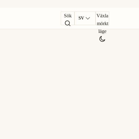
Sök
Växla
SV
mörkt
läge