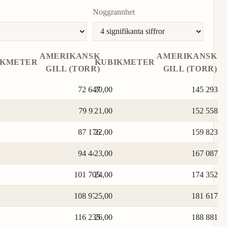
Noggrannhet
AMERIKANSK
AMERIKANSK
IKMETER
KUBIKMETER
GILL (TORR)
GILL (TORR)
72 647
20,00
145 293
79 911
21,00
152 558
87 176
22,00
159 823
94 441
23,00
167 087
101 705
24,00
174 352
108 970
25,00
181 617
116 235
26,00
188 881