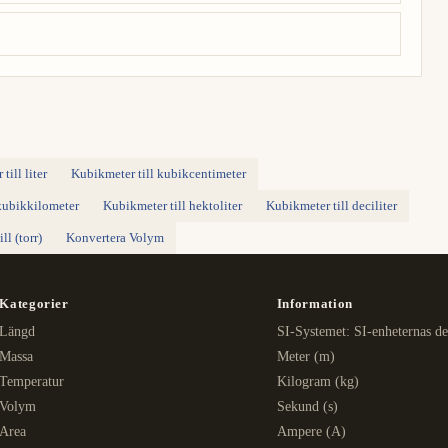
till liter
Kubikmeter till kubikcentimeter
kubikkilometer
Kubikmeter till hektoliter
Kubikmeter till deciliter
l (torr)
Konvertera Volym
Kategorier
Information
Längd
SI-Systemet: SI-enheternas de
Massa
Meter (m)
Temperatur
Kilogram (kg)
Volym
Sekund (s)
Area
Ampere (A)