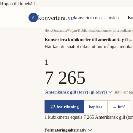
Hoppa till innehåll
konvertera
.nu
konvertera.nu - startsida
Ko
Hem
/
Omvandla
/
Volym
/
Kubikmeter
/
Kubikmeter till amerikansk 
Konvertera kubikmeter till amerikansk gill
(tor
Här kan du snabbt räkna ut hur många amerikans
Amerikansk gill (torr) (gi (dry))
skriv ett ta
byt riktning
kopiera
→ km³
1 kubikmeter equals 7 265 Amerikansk gill (tor
Formateringsalternativ