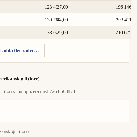
123 499
27,00
196 146
130 764
28,00
203 411
138 029
29,00
210 675
Ladda fler rader…
erikansk gill (torr)
ill (torr), multiplicera med 7264.663874.
nsk gill (torr)