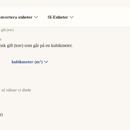
nvertera enheter
SI-Enheter
gill (torr)
r)
k gill (torr) som går på en kubikmeter.
kubikmeter (m³)
l så räknar vi direkt
r)