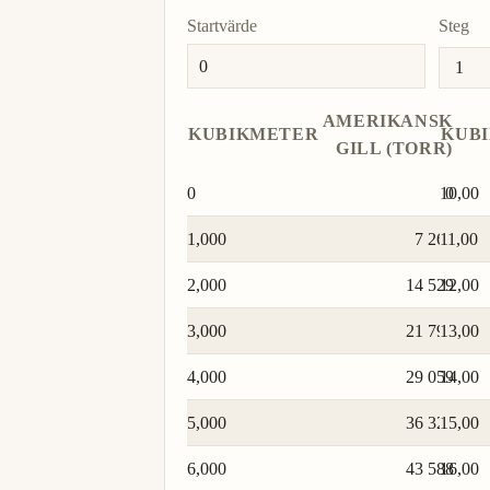
Startvärde
Steg
AMERIKANSK
KUBIKMETER
KUB
GILL (TORR)
0
10,00
0
1,000
7 265
11,00
2,000
14 529
12,00
3,000
21 794
13,00
4,000
29 059
14,00
5,000
36 323
15,00
6,000
43 588
16,00