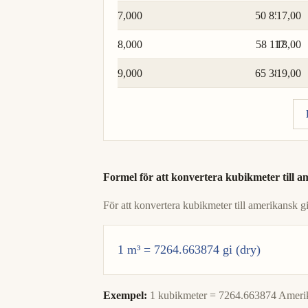
7,000
50 853
17,00
8,000
58 117
18,00
9,000
65 382
19,00
Formel för att konvertera kubikmeter till am
För att konvertera kubikmeter till amerikansk g
1 m³ = 7264.663874 gi (dry)
Exempel:
1 kubikmeter = 7264.663874 Amerika