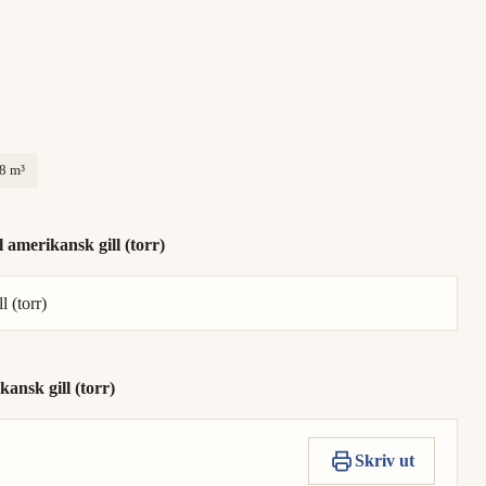
38 m³
amerikansk gill (torr)
 (torr)
ansk gill (torr)
Skriv ut