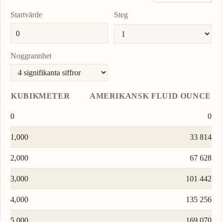
Startvärde
Steg
Noggrannhet
KUBIKMETER
AMERIKANSK FLUID OUNCE
0
0
1,000
33 814
2,000
67 628
3,000
101 442
4,000
135 256
5,000
169 070