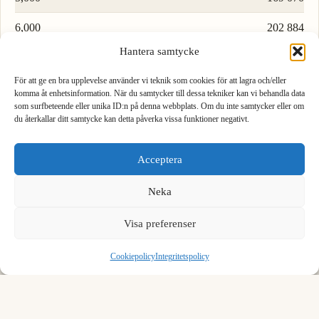
6,000
202 884
Hantera samtycke
7,000
236 698
För att ge en bra upplevelse använder vi teknik som cookies för att lagra och/eller
8,000
270 512
komma åt enhetsinformation. När du samtycker till dessa tekniker kan vi behandla data
som surfbeteende eller unika ID:n på denna webbplats. Om du inte samtycker eller om
9,000
304 326
du återkallar ditt samtycke kan detta påverka vissa funktioner negativt.
1
2
3
Ladda fler rader…
Acceptera
4
5
6
Neka
7
8
9
We see you are using English. Do you want to switch to the
English version?
Visa preferenser
Formel för att konvertera kubikmeter till amerikansk fluid ounce
,
0
⌫
Yes, switch
No, stay
För att konvertera kubikmeter till amerikansk fluid ounce, multiplicera
Cookiepolicy
Integritetspolicy
med 33814.022702.
1 m³ = 33814.022702 fl oz