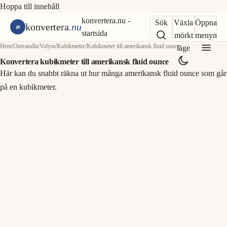
Hoppa till innehåll
konvertera.nu -
Sök
Växla
Öppna
konvertera
.nu
startsida
mörkt
menyn
Hem
/
Omvandla
/
Volym
/
Kubikmeter
/
Kubikmeter till amerikansk fluid ounce
läge
Konvertera kubikmeter till amerikansk fluid ounce
Här kan du snabbt räkna ut hur många amerikansk fluid ounce som går
på en kubikmeter.