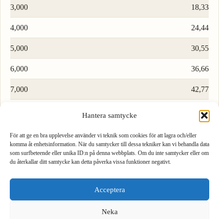
3,000
18,33
4,000
24,44
5,000
30,55
6,000
36,66
7,000
42,77
8,000
48,88
Hantera samtycke
9,000
54,99
För att ge en bra upplevelse använder vi teknik som cookies för att lagra och/eller
komma åt enhetsinformation. När du samtycker till dessa tekniker kan vi behandla data
som surfbeteende eller unika ID:n på denna webbplats. Om du inte samtycker eller om
Ladda fler rader…
du återkallar ditt samtycke kan detta påverka vissa funktioner negativt.
1
2
3
Acceptera
4
5
6
Formel för att konvertera kubikmeter till brittisk (imperial) barrel
Neka