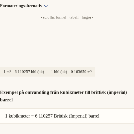
Formateringsalternativ
- scrolla: formel · tabell · frågor -
1 m³ = 6.110257 bbl (uk)
1 bbl (uk) = 0.163659 m³
Exempel på omvandling från kubikmeter till brittisk (imperial)
barrel
1 kubikmeter = 6.110257 Brittisk (Imperial) barrel