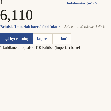
kubikmeter (m³)
Brittisk (Imperial) barrel (bbl (uk))
skriv ett tal så räknar vi direkt
byt riktning
kopiera
→ km³
1 kubikmeter equals 6,110 Brittisk (Imperial) barrel