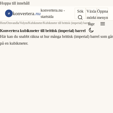
Hoppa till innehåll
konvertera.nu -
Sök
Växla
Öppna
konvertera
.nu
startsida
mörkt
menyn
Hem
/
Omvandla
/
Volym
/
Kubikmeter
/
Kubikmeter till brittisk (imperial) barrel
läge
Konvertera kubikmeter till brittisk (imperial) barrel
Här kan du snabbt räkna ut hur många brittisk (imperial) barrel som går
på en kubikmeter.