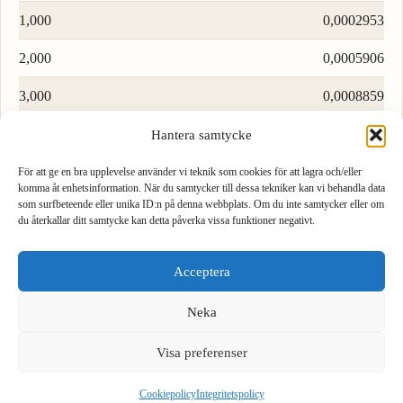
1,000
0,0002953
2,000
0,0005906
3,000
0,0008859
4,000
0,001181
Hantera samtycke
5,000
0,001476
För att ge en bra upplevelse använder vi teknik som cookies för att lagra och/eller
komma åt enhetsinformation. När du samtycker till dessa tekniker kan vi behandla data
som surfbeteende eller unika ID:n på denna webbplats. Om du inte samtycker eller om
6,000
0,001772
du återkallar ditt samtycke kan detta påverka vissa funktioner negativt.
1
2
3
7,000
0,002067
Acceptera
4
5
6
8,000
0,002362
Neka
9,000
0,002658
7
8
9
We see you are using English. Do you want to switch to the
English version?
Visa preferenser
,
0
⌫
Yes, switch
No, stay
Ladda fler rader…
Cookiepolicy
Integritetspolicy