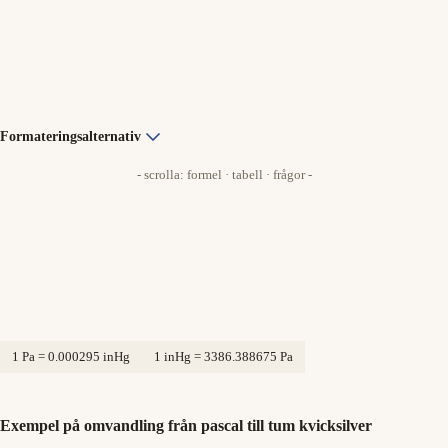
Formateringsalternativ
- scrolla: formel · tabell · frågor -
1 Pa = 0.000295 inHg
1 inHg = 3386.388675 Pa
Exempel på omvandling från pascal till tum kvicksilver