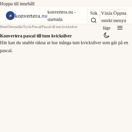
Hoppa till innehåll
konvertera.nu -
Sök
Växla
Öppna
konvertera
.nu
startsida
mörkt
menyn
Hem
/
Omvandla
/
Tryck
/
Pascal
/
Pascal till tum kvicksilver
läge
Konvertera pascal till tum kvicksilver
Här kan du snabbt räkna ut hur många tum kvicksilver som går på en
pascal.