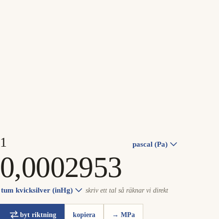
pascal (Pa)
tum kvicksilver (inHg)
skriv ett tal så räknar vi direkt
byt riktning
kopiera
→ MPa