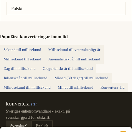
Falskt
Populära konverteringar inom tid
Sekund till millisekund
Millisekund till vetenskapligt år
Millisekund till sekund
Anomalistiskt år till millisekund
Dag till millisekund
Gregorianskt år till millisekund
Julianskt år till millisekund
Månad (30 dagar) till millisekund
Mikrosekund till millisekund
Minut till millisekund
Konvertera Tid
konvertera
.nu
Sveriges enhetsomvandlare - exakt, på
svenska, gjord för utskrift.
Svenska
✓
English