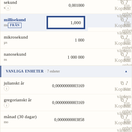
sekund
0,001000
Till-
s
Kopiera
Sätt
i
enhe
värde
som
millisekund
Till-
ms
Kopiera
Sätt
FRÅN
enhe
värde
som
mikrosekund
Till-
1 000
µs
Kopiera
Sätt
enhe
värde
som
nanosekund
1 000 000
Till-
ns
Kopiera
Sätt
enhe
värde
som
VANLIGA ENHETER
· 7 enheter
▾
Till-
Enhet
Värde
Åtgärder
enhe
julianskt år
0,00000000003169
Kopiera
Sätt
i
värde
som
gregorianskt år
0,00000000003169
Till-
Kopiera
Sätt
i
enhe
värde
som
månad (30 dagar)
0,0000000003858
Till-
mo
Kopiera
Sätt
enhe
värde
som