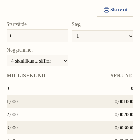
Kopiera
Sätt
Till-
värde
som
enhe
Skriv ut
Till-
enhe
Startvärde
Steg
Noggrannhet
MILLISEKUND
SEKUND
0
0
1,000
0,001000
2,000
0,002000
3,000
0,003000