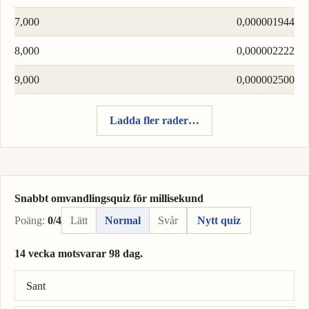
7,000
0,000001944
8,000
0,000002222
9,000
0,000002500
Ladda fler rader…
Snabbt omvandlingsquiz för millisekund
Poäng:
0/4
Lätt
Normal
Svår
Nytt quiz
14 vecka motsvarar 98 dag.
Rätt svar: 14 vecka = 98 dag.
Sant