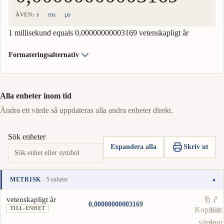
s
ms
µs
ÄVEN:
1 millisekund equals 0,00000000003169 vetenskapligt år
Formateringsalternativ
Alla enheter inom tid
Ändra ett värde så uppdateras alla andra enheter direkt.
Sök enheter
Expandera alla
Skriv ut
METRISK
· 5 enheter
▾
Enhet
Värde
Åtgärder
vetenskapligt år
0,00000000003169
TILL-ENHET
Kopiera
Sätt
värde
som