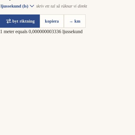
ljussekund (ls)
skriv ett tal så räknar vi direkt
byt riktning
kopiera
→ km
1 meter equals 0,000000003336 ljussekund