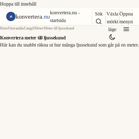
Hoppa till innehåll
konvertera.nu -
Sök
Växla
Öppna
konvertera
.nu
startsida
mörkt
menyn
Hem
/
Omvandla
/
Längd
/
Meter
/
Meter till ljussekund
läge
Konvertera meter till ljussekund
Här kan du snabbt räkna ut hur många ljussekund som går på en meter.