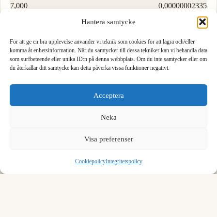
7,000
0,00000002335
Hantera samtycke
8,000
0,00000002669
För att ge en bra upplevelse använder vi teknik som cookies för att lagra och/eller
9,000
0,00000003002
komma åt enhetsinformation. När du samtycker till dessa tekniker kan vi behandla data
som surfbeteende eller unika ID:n på denna webbplats. Om du inte samtycker eller om
du återkallar ditt samtycke kan detta påverka vissa funktioner negativt.
1
2
3
Ladda fler rader…
Acceptera
4
5
6
Neka
Formel för att konvertera meter till ljussekund
7
8
9
We see you are using English. Do you want to switch to the
English version?
Visa preferenser
För att konvertera meter till ljussekund, dividera med 299792458.
,
0
⌫
Yes, switch
No, stay
Cookiepolicy
Integritetspolicy
1 m = 0 ls
Exempel:
1 meter = 0 ljussekund