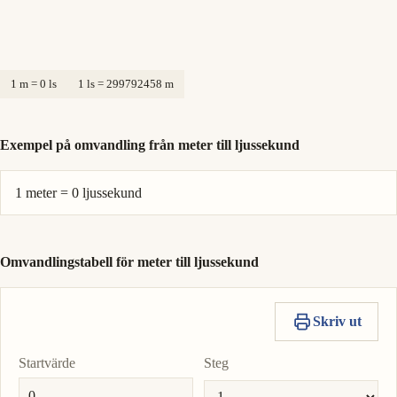
1 m = 0 ls
1 ls = 299792458 m
Exempel på omvandling från meter till ljussekund
1 meter = 0 ljussekund
Omvandlingstabell för meter till ljussekund
Skriv ut
Startvärde
Steg