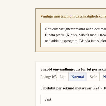
Vanliga misstag inom datahastighetskonv
Nätverkshastigheter räknas alltid decimalt
Binära prefix (Kibit/s, Mibit/s med 1 024
nedladdningsprogram. Blanda inte skalor
Snabbt omvandlingsquiz för bit per sekun
Poäng:
0/3
Lätt
Normal
Svår
N
5 mebibit per sekund motsvarar 5,24 × 10
Rätt svar: 5 mebibit per sekund = 5,24 × 
Sant