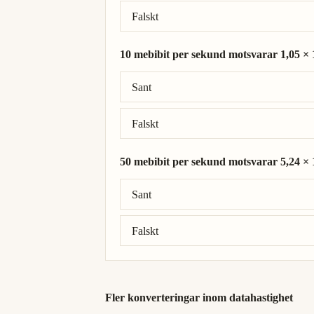
Falskt
10 mebibit per sekund motsvarar 1,05 × 1
Rätt svar: 10 mebibit per sekund = 1,05 ×
Sant
Falskt
50 mebibit per sekund motsvarar 5,24 × 1
Rätt svar: 50 mebibit per sekund = 5,24 ×
Sant
Falskt
Fler konverteringar inom datahastighet