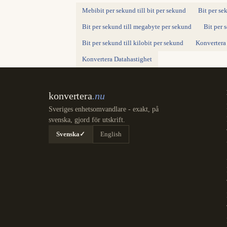
Mebibit per sekund till bit per sekund
Bit per se
Bit per sekund till megabyte per sekund
Bit per 
Bit per sekund till kilobit per sekund
Konvertera 
Konvertera Datahastighet
konvertera
.nu
Sveriges enhetsomvandlare - exakt, på
svenska, gjord för utskrift.
Svenska
✓
English