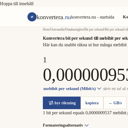
Hoppa till innehåll
konvertera
.nu
konvertera.nu - startsida
Ko
Hem
/
Omvandla
/
Datahastighet
/
Bit per sekund
/
Bit per sekund ti
Konvertera bit per sekund till mebibit per se
Här kan du snabbt räkna ut hur många mebibit 
mebibit per sekund (Mibit/s)
skriv ett tal så
byt riktning
kopiera
→ GB/s
1 bit per sekund equals 0,0000009537 mebibit
Formateringsalternativ