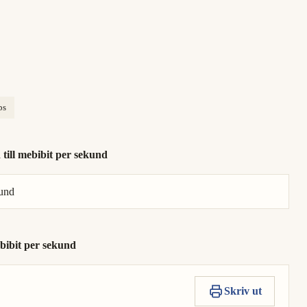
ps
till mebibit per sekund
kund
ebibit per sekund
Skriv ut