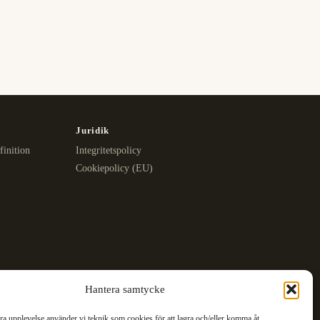
Juridik
finition
Integritetspolicy
Cookiepolicy (EU)
Hantera samtycke
bra upplevelse använder vi teknik som cookies för att lagra och/eller komma åt