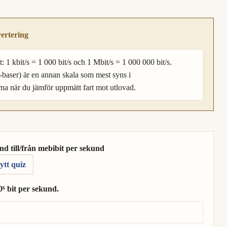
ertering
: 1 kbit/s = 1 000 bit/s och 1 Mbit/s = 1 000 000 bit/s.
-baser) är en annan skala som mest syns i
na när du jämför uppmätt fart mot utlovad.
d till/från mebibit per sekund
ytt quiz
⁶ bit per sekund.
10⁶ bit per sekund.