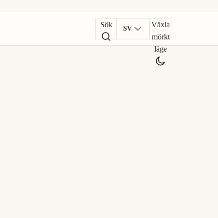
Sök
Växla
SV
mörkt
läge