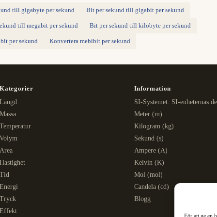
kund till gigabyte per sekund
Bit per sekund till gigabit per sekund
sekund till megabit per sekund
Bit per sekund till kilobyte per sekund
bit per sekund
Konvertera mebibit per sekund
Kategorier
Information
Längd
SI-Systemet: SI-enheternas de
Massa
Meter (m)
Temperatur
Kilogram (kg)
Volym
Sekund (s)
Area
Ampere (A)
Hastighet
Kelvin (K)
Tid
Mol (mol)
Energi
Candela (cd)
Tryck
Blogg
Effekt
För att ge en 